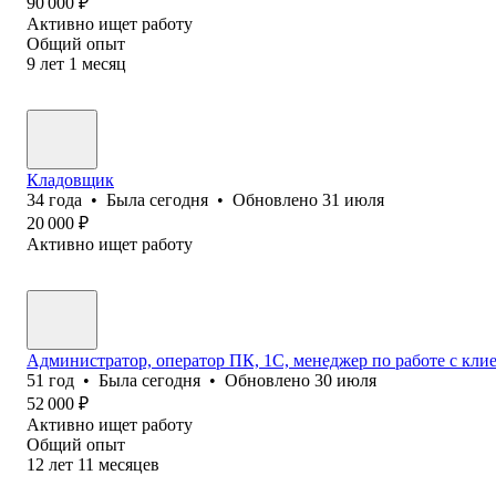
90 000
₽
Активно ищет работу
Общий опыт
9
лет
1
месяц
Кладовщик
34
года
•
Была
сегодня
•
Обновлено
31 июля
20 000
₽
Активно ищет работу
Администратор, оператор ПК, 1С, менеджер по работе с кл
51
год
•
Была
сегодня
•
Обновлено
30 июля
52 000
₽
Активно ищет работу
Общий опыт
12
лет
11
месяцев